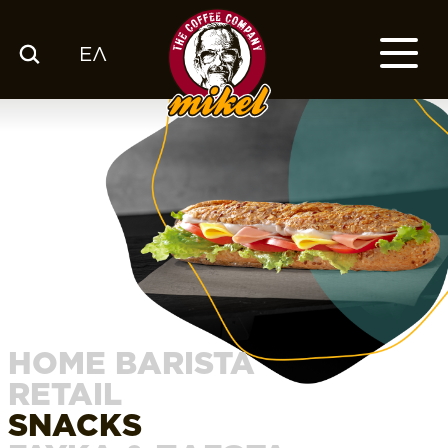
ΕΛ
ΚΑΤΑΛΟΓΟΣ
Ο ΚΑΦΕΣ ΜΑΣ
ΕΤΑΙΡΙΑ
ΕΚΕ
FRANCHISE
BLOG
ΕΛ
HOME BARISTA
RETAIL
SNACKS