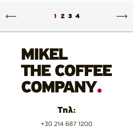
1
2
3
4
Τηλ:
+30 214 687 1200