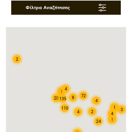
Φίλτρα Αναζήτησης
2
4
72
8
20
135
4
110
3
2
4
4
24