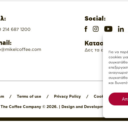
λ:
Social:
 214 687 1200
ail:
Καταστήματα
o@mikelcoffee.com
Δες τα εδώ
Για να παρ
cookies γι
συγκατάθεσ
επεξεργασ
αναγνωριστ
συγκατάθεσ
και δυνατό
am
/
Terms of use
/
Privacy Policy
/
Cookies Policy
Απ
l The Coffee Company © 2026.
|
Design and Development by
Digit