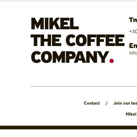
Τη
+30
Em
inf
Contact
/
Join our te
Mike