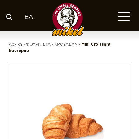
ΕΛ
ΚΑΤΑΛΟΓΟΣ
Ο ΚΑΦΕΣ ΜΑΣ
Αρχική
›
ΦΟΥΡΝΙΣΤΑ
›
ΚΡΟΥΑΣΑΝ
›
Mini Croissant
ΕΤΑΙΡΙΑ
Βουτύρου
ΕΚΕ
FRANCHISE
BLOG
ΕΛ