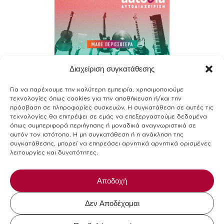
Διαχείριση συγκατάθεσης
Contact
Για να παρέχουμε την καλύτερη εμπειρία, χρησιμοποιούμε
Join our team
τεχνολογίες όπως cookies για την αποθήκευση ή/και την
πρόσβαση σε πληροφορίες συσκευών. Η συγκατάθεση σε αυτές τις
Terms of use
τεχνολογίες θα επιτρέψει σε εμάς να επεξεργαστούμε δεδομένα
όπως συμπεριφορά περιήγησης ή μοναδικά αναγνωριστικά σε
αυτόν τον ιστότοπο. Η μη συγκατάθεση ή η ανάκληση της
Privacy Policy
συγκατάθεσης, μπορεί να επηρεάσει αρνητικά αρνητικά ορισμένες
λειτουργίες και δυνατότητες.
Cookies Policy
Allergens-Food Safety
Αποδοχή
Δεν Αποδέχομαι
Mikel The Coffee Company © 2026.