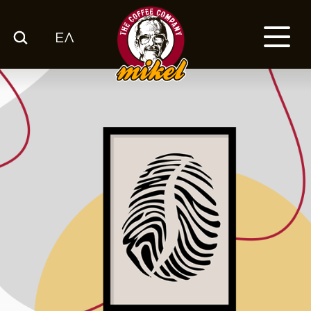
ΕΛ
ΚΑΤΑΛΟΓΟΣ
Ο ΚΑΦΕΣ ΜΑΣ
ΕΤΑΙΡΙΑ
ΕΚΕ
FRANCHISE
BLOG
ΕΛ