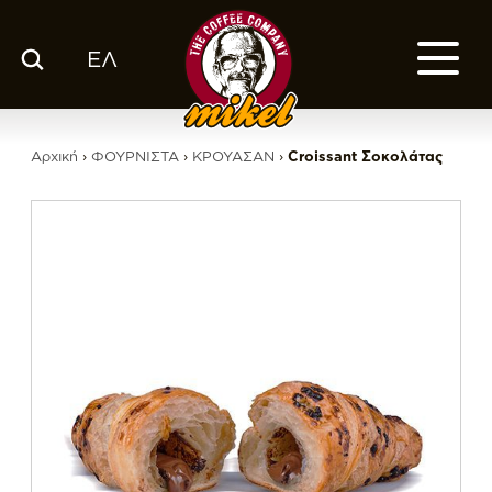
ΕΛ
ΚΑΤΑΛΟΓΟΣ
Ο ΚΑΦΕΣ ΜΑΣ
Αρχική
›
ΦΟΥΡΝΙΣΤΑ
›
ΚΡΟΥΑΣΑΝ
›
Croissant Σοκολάτας
ΕΤΑΙΡΙΑ
ΕΚΕ
FRANCHISE
BLOG
ΕΛ