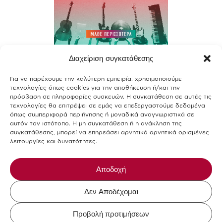
Διαχείριση συγκατάθεσης
Contact
Για να παρέχουμε την καλύτερη εμπειρία, χρησιμοποιούμε
Join our team
τεχνολογίες όπως cookies για την αποθήκευση ή/και την
πρόσβαση σε πληροφορίες συσκευών. Η συγκατάθεση σε αυτές τις
Terms of use
τεχνολογίες θα επιτρέψει σε εμάς να επεξεργαστούμε δεδομένα
όπως συμπεριφορά περιήγησης ή μοναδικά αναγνωριστικά σε
αυτόν τον ιστότοπο. Η μη συγκατάθεση ή η ανάκληση της
Privacy Policy
συγκατάθεσης, μπορεί να επηρεάσει αρνητικά αρνητικά ορισμένες
λειτουργίες και δυνατότητες.
Cookies Policy
Allergens-Food Safety
Αποδοχή
Δεν Αποδέχομαι
Mikel The Coffee Company © 2026.
Προβολή προτιμήσεων
Design and Development by
DigitalWise