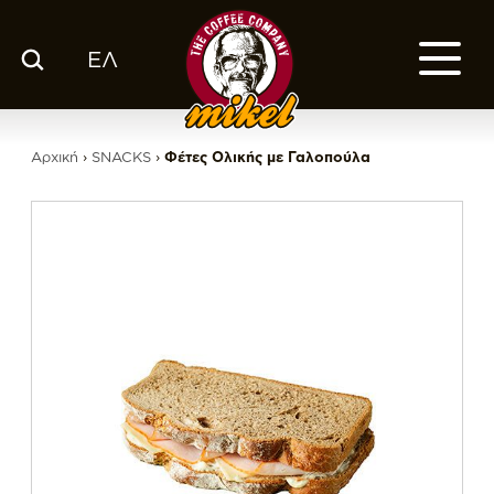
ΕΛ
ΚΑΤΑΛΟΓΟΣ
Ο ΚΑΦΕΣ ΜΑΣ
Αρχική
›
SNACKS
›
Φέτες Ολικής με Γαλοπούλα
ΕΤΑΙΡΙΑ
ΕΚΕ
FRANCHISE
BLOG
ΕΛ