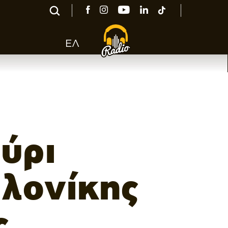
ΕΛ
ύρι
λονίκης
ς