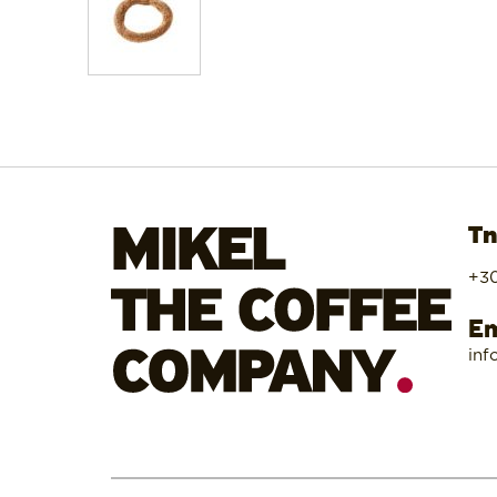
Τη
+30
Em
inf