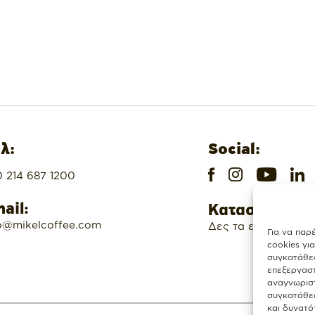
λ:
Social:
 214 687 1200
ail:
Καταστήματα
o@mikelcoffee.com
Δες τα εδώ
Για να παρ
cookies γι
συγκατάθεσ
επεξεργασ
αναγνωριστ
συγκατάθεσ
και δυνατό