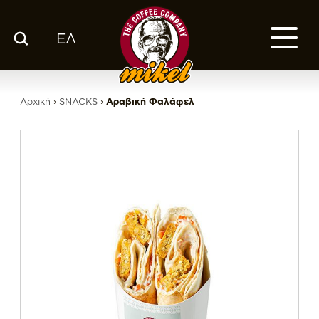
ΕΛ
ΚΑΤΑΛΟΓΟΣ
Ο ΚΑΦΕΣ ΜΑΣ
Αρχική
›
SNACKS
›
Αραβική Φαλάφελ
ΕΤΑΙΡΙΑ
ΕΚΕ
FRANCHISE
BLOG
ΕΛ