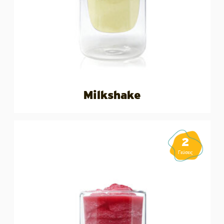
Milkshake
2
Γεύσεις