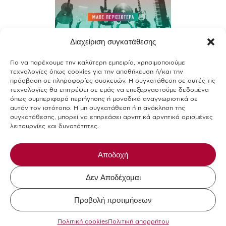
Διαχείριση συγκατάθεσης
Contact
Για να παρέχουμε την καλύτερη εμπειρία, χρησιμοποιούμε
Join our team
τεχνολογίες όπως cookies για την αποθήκευση ή/και την
πρόσβαση σε πληροφορίες συσκευών. Η συγκατάθεση σε αυτές τις
Terms of use
τεχνολογίες θα επιτρέψει σε εμάς να επεξεργαστούμε δεδομένα
όπως συμπεριφορά περιήγησης ή μοναδικά αναγνωριστικά σε
αυτόν τον ιστότοπο. Η μη συγκατάθεση ή η ανάκληση της
Privacy Policy
συγκατάθεσης, μπορεί να επηρεάσει αρνητικά αρνητικά ορισμένες
λειτουργίες και δυνατότητες.
Cookies Policy
Allergens-Food Safety
Αποδοχή
Δεν Αποδέχομαι
Mikel The Coffee Company © 2026.
Προβολή προτιμήσεων
Design and Development by
DigitalWise
Πολιτική cookies
Πολιτική απορρήτου