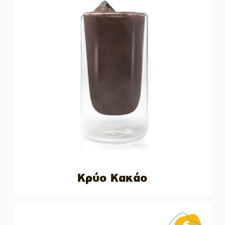
Κρύο Κακάο