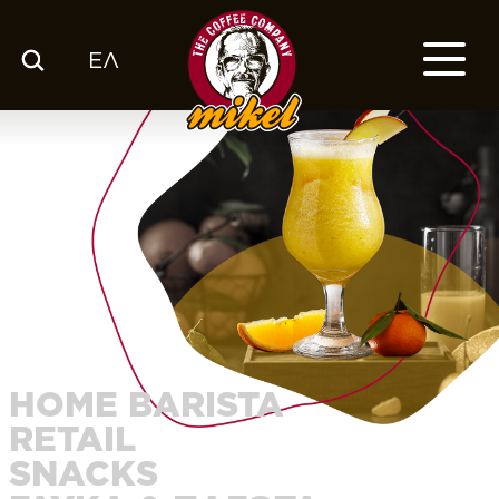
ΕΛ
ΚΑΤΑΛΟΓΟΣ
Ο ΚΑΦΕΣ ΜΑΣ
ΕΤΑΙΡΙΑ
ΕΚΕ
FRANCHISE
BLOG
ΕΛ
HOME BARISTA
RETAIL
SNACKS