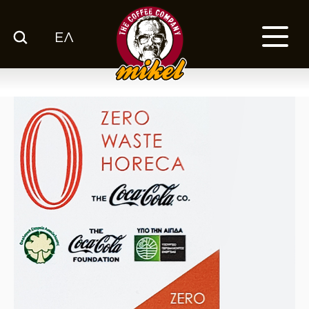
ΕΛ
ΚΑΤΑΛΟΓΟΣ
Ο ΚΑΦΕΣ ΜΑΣ
ΕΤΑΙΡΙΑ
ΕΚΕ
FRANCHISE
BLOG
ΕΛ