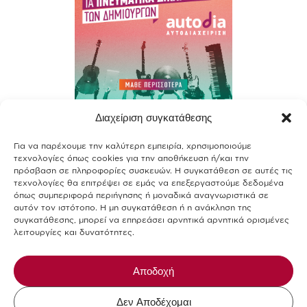
Διαχείριση συγκατάθεσης
Contact
Για να παρέχουμε την καλύτερη εμπειρία, χρησιμοποιούμε
Join our team
τεχνολογίες όπως cookies για την αποθήκευση ή/και την
πρόσβαση σε πληροφορίες συσκευών. Η συγκατάθεση σε αυτές τις
Terms of use
τεχνολογίες θα επιτρέψει σε εμάς να επεξεργαστούμε δεδομένα
όπως συμπεριφορά περιήγησης ή μοναδικά αναγνωριστικά σε
αυτόν τον ιστότοπο. Η μη συγκατάθεση ή η ανάκληση της
Privacy Policy
συγκατάθεσης, μπορεί να επηρεάσει αρνητικά αρνητικά ορισμένες
λειτουργίες και δυνατότητες.
Cookies Policy
Allergens-Food Safety
Αποδοχή
Δεν Αποδέχομαι