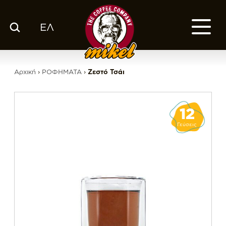
ΕΛ
ΚΑΤΑΛΟΓΟΣ
Ο ΚΑΦΕΣ ΜΑΣ
Αρχική
›
ΡΟΦΗΜΑΤΑ
›
Ζεστό Τσάι
ΕΤΑΙΡΙΑ
ΕΚΕ
FRANCHISE
BLOG
12
ΕΛ
Γεύσεις