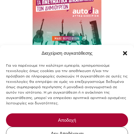
Διαχείριση συγκατάθεσης
Contact
Για να παρέχουμε την καλύτερη εμπειρία, χρησιμοποιούμε
Join our team
τεχνολογίες όπως cookies για την αποθήκευση ή/και την
πρόσβαση σε πληροφορίες συσκευών. Η συγκατάθεση σε αυτές τις
Terms of use
τεχνολογίες θα επιτρέψει σε εμάς να επεξεργαστούμε δεδομένα
όπως συμπεριφορά περιήγησης ή μοναδικά αναγνωριστικά σε
αυτόν τον ιστότοπο. Η μη συγκατάθεση ή η ανάκληση της
Privacy Policy
συγκατάθεσης, μπορεί να επηρεάσει αρνητικά αρνητικά ορισμένες
λειτουργίες και δυνατότητες.
Cookies Policy
Allergens-Food Safety
Αποδοχή
Δεν Αποδέχομαι