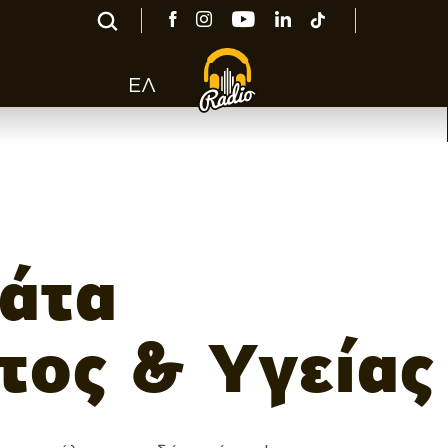
ΕΛ
άτα
τος & Υγείας