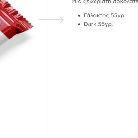
Μια ξεχωριστή σοκολατέ
Γάλακτος 55γρ.
Dark 55γρ.