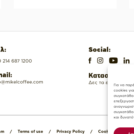
λ:
Social:
 214 687 1200
ail:
Καταστήματα
o@mikelcoffee.com
Δες τα εδώ
Για να παρ
cookies γι
συγκατάθεσ
επεξεργασ
αναγνωριστ
συγκατάθεσ
και δυνατό
am
/
Terms of use
/
Privacy Policy
/
Cookies Policy