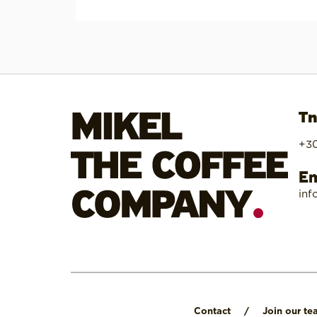
Τη
+30
Em
inf
Contact
/
Join our te