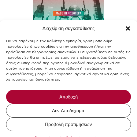
Διαχείριση συγκατάθεσης
Contact
Για να παρέχουμε την καλύτερη εμπειρία, χρησιμοποιούμε
Join our team
τεχνολογίες όπως cookies για την αποθήκευση ή/και την
πρόσβαση σε πληροφορίες συσκευών. Η συγκατάθεση σε αυτές τις
Terms of use
τεχνολογίες θα επιτρέψει σε εμάς να επεξεργαστούμε δεδομένα
όπως συμπεριφορά περιήγησης ή μοναδικά αναγνωριστικά σε
αυτόν τον ιστότοπο. Η μη συγκατάθεση ή η ανάκληση της
Privacy Policy
συγκατάθεσης, μπορεί να επηρεάσει αρνητικά αρνητικά ορισμένες
λειτουργίες και δυνατότητες.
Cookies Policy
Allergens-Food Safety
Αποδοχή
Δεν Αποδέχομαι
Mikel The Coffee Company © 2026.
Προβολή προτιμήσεων
Design and Development by
DigitalWise