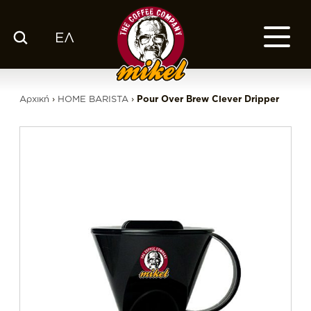
ΕΛ
ΚΑΤΑΛΟΓΟΣ
Ο ΚΑΦΕΣ ΜΑΣ
Αρχική
›
HOME BARISTA
›
Pour Over Brew Clever Dripper
ΕΤΑΙΡΙΑ
ΕΚΕ
FRANCHISE
BLOG
ΕΛ