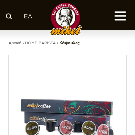
ΕΛ
ΚΑΤΑΛΟΓΟΣ
Ο ΚΑΦΕΣ ΜΑΣ
Αρχική
›
HOME BARISTA
›
Κάψουλες
ΕΤΑΙΡΙΑ
ΕΚΕ
FRANCHISE
BLOG
ΕΛ