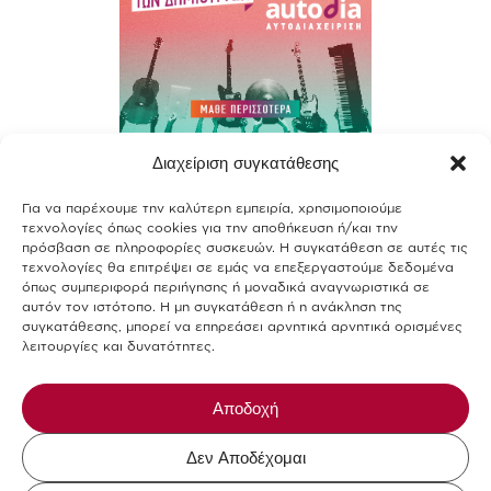
Διαχείριση συγκατάθεσης
Contact
Για να παρέχουμε την καλύτερη εμπειρία, χρησιμοποιούμε
Join our team
τεχνολογίες όπως cookies για την αποθήκευση ή/και την
πρόσβαση σε πληροφορίες συσκευών. Η συγκατάθεση σε αυτές τις
Terms of use
τεχνολογίες θα επιτρέψει σε εμάς να επεξεργαστούμε δεδομένα
όπως συμπεριφορά περιήγησης ή μοναδικά αναγνωριστικά σε
αυτόν τον ιστότοπο. Η μη συγκατάθεση ή η ανάκληση της
Privacy Policy
συγκατάθεσης, μπορεί να επηρεάσει αρνητικά αρνητικά ορισμένες
λειτουργίες και δυνατότητες.
Cookies Policy
Allergens-Food Safety
Αποδοχή
Δεν Αποδέχομαι