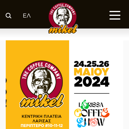
ΕΛ
ΚΑΤΑΛΟΓΟΣ
Ο ΚΑΦΕΣ ΜΑΣ
ΕΤΑΙΡΙΑ
ΕΚΕ
FRANCHISE
BLOG
ΕΛ